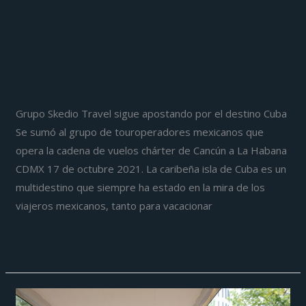
salud
de salud y bienestar: Jordi
y
Ballbé
bienestar:
Jordi
Entrevista
/
José García Frías
Ballbé
Grupo Skedio Travel sigue apostando por el destino Cuba
Se sumó al grupo de touroperadores mexicanos que
opera la cadena de vuelos chárter de Cancún a La Habana
CDMX 17 de octubre 2021. La caribeña isla de Cuba es un
multidestino que siempre ha estado en la mira de los
viajeros mexicanos, tanto para vacacionar
Leer más »
Fueron