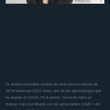
respecto
La industria de reuniones
a
la
en México se ha recuperado
caída
40% con respecto a la caída
de
80%
de 80% registrada por la
registrada
crisis sanitaria: David
por
la
Hidalgo
crisis
sanitaria:
Entrevista
/
José García Frías
David
Se analiza el posible cambio de sede para la edición de
Hidalgo
IBTM Americas 2023 Unión: uno de los aprendizajes que
ha dejado el COVID-19 al sector Ha hecho falta un
trabajo más coordinado con las autoridades CDMX 1 de