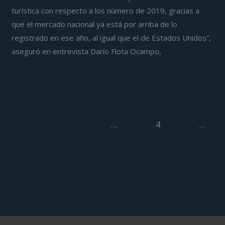
al
turística con respecto a los número de 2019, gracias a
mercado
que el mercado nacional ya está por arriba de lo
nacional
registrado en ese año, al igual que el de Estados Unidos”,
y
aseguró en entrevista Darío Flota Ocampo,
al
de
Leer más »
Estados
Unidos:
Darío
←
Anterior
1
…
3
4
5
…
Flota
8
Siguiente
→