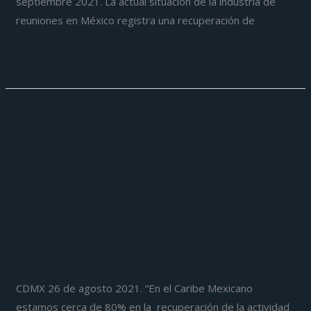
septiembre 2021. La actual situación de la industria de
reuniones en México registra una recuperación de
Leer más »
El Caribe Mexicano ha
El
Caribe
recuperado 80% de su
Mexicano
actividad turística gracias al
ha
recuperado
mercado nacional y al de
80%
Estados Unidos: Darío Flota
de
su
Entrevista
/
José García Frías
actividad
turística
CDMX 26 de agosto 2021. “En el Caribe Mexicano
gracias
estamos cerca de 80% en la recuperación de la actividad