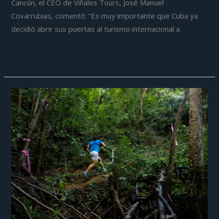
Cancún, el CEO de Viñales Tours, José Manuel
Covarrubias, comentó: “Es muy importante que Cuba ya
decidió abrir sus puertas al turismo internacional a
Leer más »
Con
más
de
500
participantes
se
realizó
la
quinta
edición