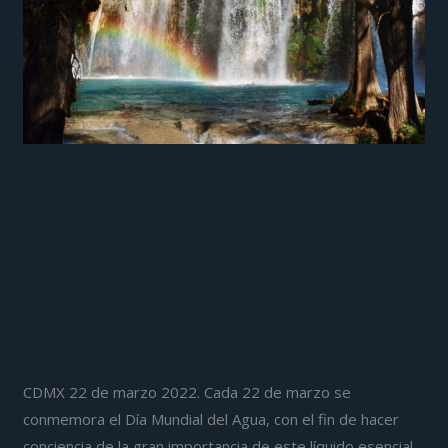
el
sector
turismo
para
conmemorar
el
Nuestro granito de arena
Día
desde el sector turismo
Mundial
del
para conmemorar el Día
Agua
Mundial del Agua￼
￼
Entrevista
/
José García Frías
CDMX 22 de marzo 2022. Cada 22 de marzo se
conmemora el Día Mundial del Agua, con el fin de hacer
conciencia de la gran importancia de este líquido esencial