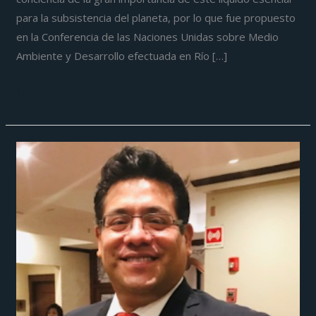
para la subsistencia del planeta, por lo que fue propuesto
en la Conferencia de las Naciones Unidas sobre Medio
Ambiente y Desarrollo efectuada en Río […]
Leer más »
Las
agencias
de
viajes
tradicionales
no
van
a
desaparecer