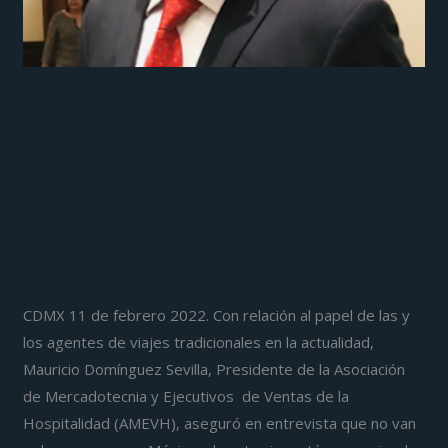
en
México:
Mauricio
Domínguez
Las agencias de viajes
Sevilla
tradicionales no van a
desaparecer en México:
Mauricio Domínguez Sevilla
Entrevista
/
José García Frías
CDMX 11 de febrero 2022. Con relación al papel de las y
los agentes de viajes tradicionales en la actualidad,
Mauricio Domínguez Sevilla, Presidente de la Asociación
de Mercadotecnia y Ejecutivos de Ventas de la
Hospitalidad (AMEVH), aseguró en entrevista que no van