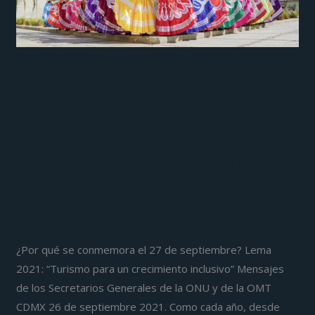
la
reactivación
de
la
El Día Mundial del Turismo
actividad
2021 celebramos la
centrada
en
reactivación de la actividad
un
centrada en un crecimiento
crecimiento
inclusivo
inclusivo
Entrevista
/
José García Frías
¿Por qué se conmemora el 27 de septiembre? Lema
2021: “Turismo para un crecimiento inclusivo” Mensajes
de los Secretarios Generales de la ONU y de la OMT
CDMX 26 de septiembre 2021. Como cada año, desde