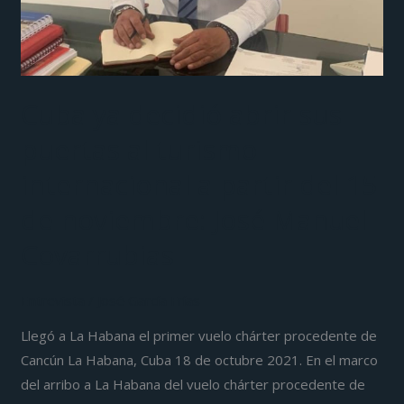
a
partir
del
15
Cuba ya decidió abrir sus
de
puertas al turismo
noviembre:
José
internacional a partir del 15
Manuel
de noviembre: José Manuel
Covarrubias
Covarrubias
Entrevista
/
José García Frías
Llegó a La Habana el primer vuelo chárter procedente de
Cancún La Habana, Cuba 18 de octubre 2021. En el marco
del arribo a La Habana del vuelo chárter procedente de