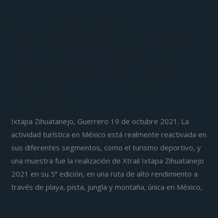
de
Con más de 500
Xtrail
Ixtapa
participantes se realizó la
Zihuatanejo
quinta edición de Xtrail
2021
Ixtapa Zihuatanejo 2021
Entrevista
/
José García Frías
Ixtapa Zihuatanejo, Guerrero 19 de octubre 2021. La
actividad turística en México está realmente reactivada en
sus diferentes segmentos, como el turismo deportivo, y
una muestra fue la realización de Xtrail Ixtapa Zihuatanejo
2021 en su 5ª edición, en una ruta de alto rendimiento a
través de playa, pista, jungla y montaña, única en México,
Leer más »