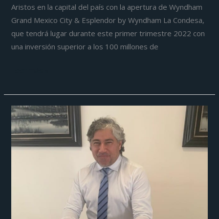
Aristos en la capital del país con la apertura de Wyndham
Grand Mexico City & Esplendor by Wyndham La Condesa,
que tendrá lugar durante este primer trimestre 2022 con
una inversión superior a los 100 millones de
Leer más »
Cuba
ya
decidió
abrir
sus
puertas
al
turismo
internacional