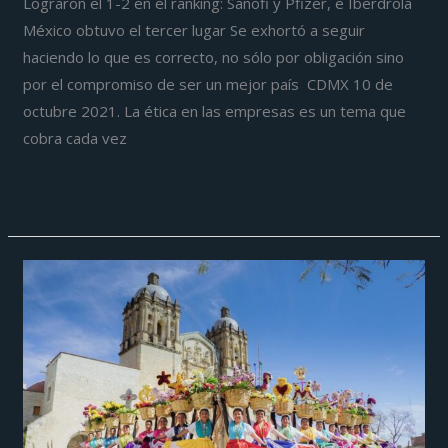
Lograron el 1-2 en el ranking: Sanofi y Pfizer, e Iberdrola
México obtuvo el tercer lugar Se exhortó a seguir
haciendo lo que es correcto, no sólo por obligación sino
por el compromiso de ser un mejor país CDMX 10 de
octubre 2021. La ética en las empresas es un tema que
cobra cada vez
Leer más »
El
Día
Mundial
del
Turismo
2021
celebramos