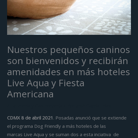
Nuestros pequeños caninos
son bienvenidos y recibirán
amenidades en más hoteles
Live Aqua y Fiesta
Americana
/
Hotelería y Gastronomía
/ Por
José García Frías
CDMX 8 de abril 2021
. Posadas anunció que se extiende
el programa Dog Friendly a más hoteles de las
marcas Live Aqua y se suman dos a esta inciativa de