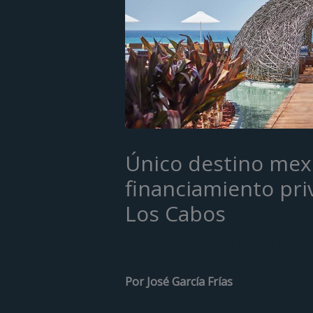
Único destino mex
financiamiento pr
Los Cabos
/
Wanderlust & Experiences
/ Por
Jo
Por José García Frías